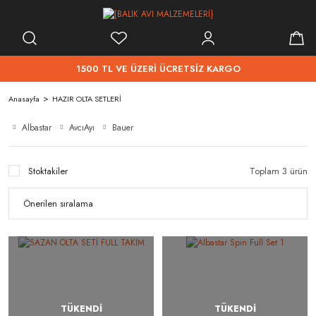
1500 TL VE ÜZERİ ÜCRETSİZ KARGO
Anasayfa
HAZIR OLTA SETLERİ
Albastar
AvcıAyı
Bauer
Stoktakiler
Toplam 3 ürün
TÜKENDİ
TÜKENDİ