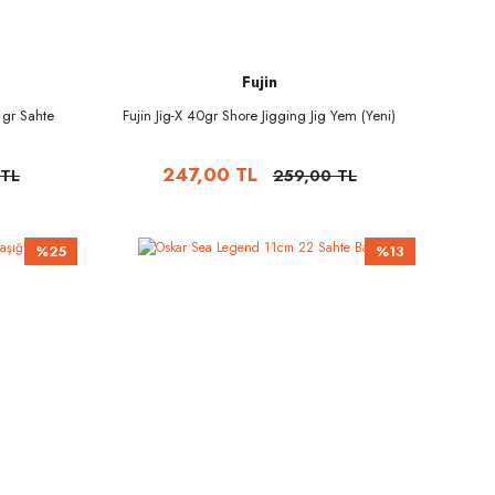
Fujin
 gr Sahte
Fujin Jig-X 40gr Shore Jigging Jig Yem (Yeni)
247,00 TL
 TL
259,00 TL
%25
%13