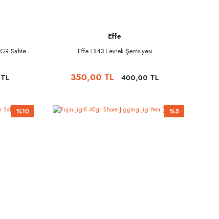
Effe
3GR Sahte
Effe LS43 Levrek Şemsiyesi
350,00 TL
 TL
400,00 TL
%10
%5