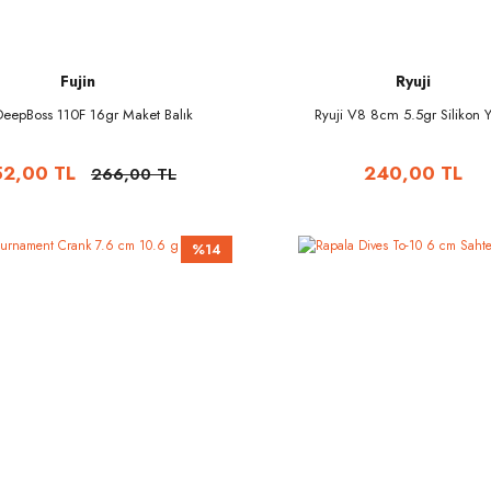
Fujin
Ryuji
 DeepBoss 110F 16gr Maket Balık
Ryuji V8 8cm 5.5gr Silikon
52,00 TL
240,00 TL
266,00 TL
%14