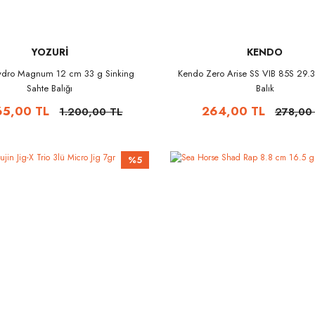
YOZURİ
KENDO
Hydro Magnum 12 cm 33 g Sinking
Kendo Zero Arise SS VIB 85S 29.
Sahte Balığı
Balık
65,00 TL
264,00 TL
1.200,00 TL
278,00
%5