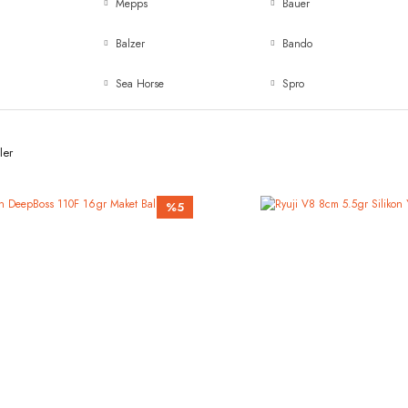
Mepps
Bauer
Balzer
Bando
Sea Horse
Spro
ler
%5