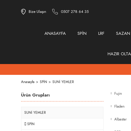
Bize Ulaşın
0507 278 64 35
ANASAYFA
SPİN
LRF
SAZAN
HAZIR OLTA
Anasayfa
SPİN
SUNİ YEMLER
Fujin
Ürün Grupları
Fladen
SUNİ YEMLER
Albastar
SPİN