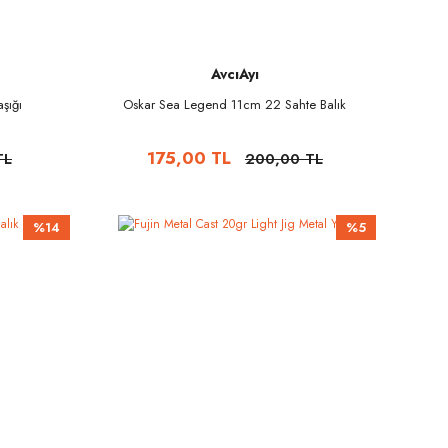
AvcıAyı
şığı
Oskar Sea Legend 11cm 22 Sahte Balık
175,00 TL
TL
200,00 TL
%14
%5