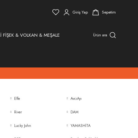
Giriş Yap
Sepetim
İ FİŞEK & VOLKAN & MEŞALE
Ürün ara
Effe
AvcıAyı
River
DAM
Lucky John
YAMASHİTA