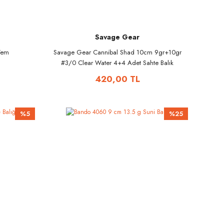
Savage Gear
 Yem
Savage Gear Cannibal Shad 10cm 9gr+10gr
#3/0 Clear Water 4+4 Adet Sahte Balık
420,00 TL
%5
%25