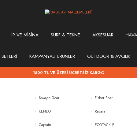
İP VE MİSİNA
SURF & TEKNE
AKSESUAR
HAVA
 SETLERİ
KAMPANYALI ÜRÜNLER
OUTDOOR & AVCILIK
1500 TL VE ÜZERİ ÜCRETSİZ KARGO
Savage Gear
Fisher Bear
KENDO
Rapala
Captain
ECOTACKLE