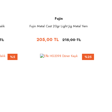
Fujin
alık
Fujin Metal Cast 20gr Light Jig Metal Yem
205,00 TL
TL
215,00 TL
%5
%25