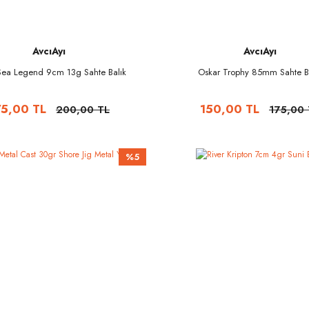
AvcıAyı
AvcıAyı
Sea Legend 9cm 13g Sahte Balık
Oskar Trophy 85mm Sahte B
75,00 TL
150,00 TL
200,00 TL
175,00 
%5