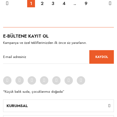
1
2
3
4
..
9
E-BÜLTENE KAYIT OL
Kampanya ve özel tekliflerimizden ilk önce siz yararlanın.
KAYDOL
"Küçük balık suda, çocuklarımız doğada”
KURUMSAL