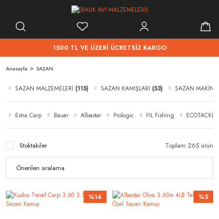
1500 TL VE ÜZERİ ÜCRETSİZ KARGO
Anasayfa
SAZAN
SAZAN MALZEMELERİ
(115)
SAZAN KAMIŞLARI
(53)
SAZAN MAKİNA
Extra Carp
Bauer
Albastar
Prologic
FIL Fishing
ECOTACKLE
Stoktakiler
Toplam 265 ürün
%14
%5