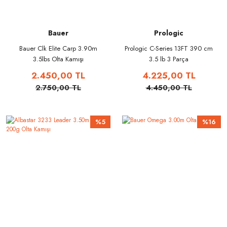
Bauer
Prologic
Bauer Clk Elite Carp 3.90m
Prologic C-Series 13FT 390 cm
3.5lbs Olta Kamışı
3.5 lb 3 Parça
2.450,00 TL
4.225,00 TL
2.750,00 TL
4.450,00 TL
%5
%16