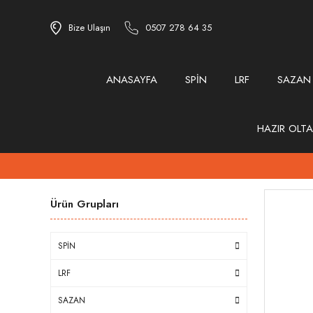
Bize Ulaşın
0507 278 64 35
ANASAYFA
SPİN
LRF
SAZAN
HAZIR OLTA
Ürün Grupları
SPİN
LRF
SAZAN