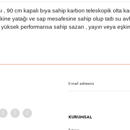
, 90 cm kapalı bıya sahip karbon teleskopik olta ka
ine yatağı ve sap mesafesine sahip olup tatlı su avl
a yüksek performansa sahip sazan , yayın veya eşkina 
rda yetersiz gördüğünüz noktaları öneri formunu kullanarak tarafımıza iletebilirsi
Bu ürüne ilk yorumu siz yapın!
Yorum Yaz
KURUMSAL