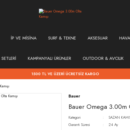
İP VE MİSİNA
SURF & TEKNE
AKSESUAR
HAVA
 SETLERİ
KAMPANYALI ÜRÜNLER
OUTDOOR & AVCILIK
1500 TL VE ÜZERİ ÜCRETSİZ KARGO
Kamışı
Bauer
Bauer Omega 3.00m O
Kategori
SAZAN KAMI
Garanti Süresi
24 Ay