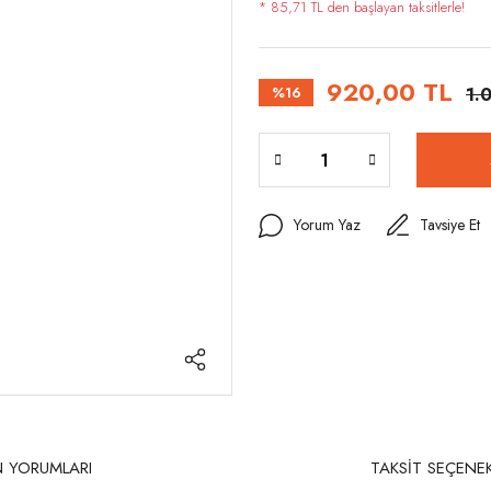
* 85,71 TL den başlayan taksitlerle!
920,00 TL
%16
1.
Yorum Yaz
Tavsiye Et
 YORUMLARI
TAKSİT SEÇENEK