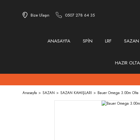
Bize Ulaşın
0507 278 64 35
ANASAYFA
SPİN
LRF
SAZAN
HAZIR OLTA
Anasayfa
SAZAN
SAZAN KAMIŞLARI
Bauer Omega 3.00m Olta 