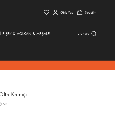
Giriş Yap
Sepetim
İ FİŞEK & VOLKAN & MEŞALE
Ürün ara
lta Kamışı
ŞLARI