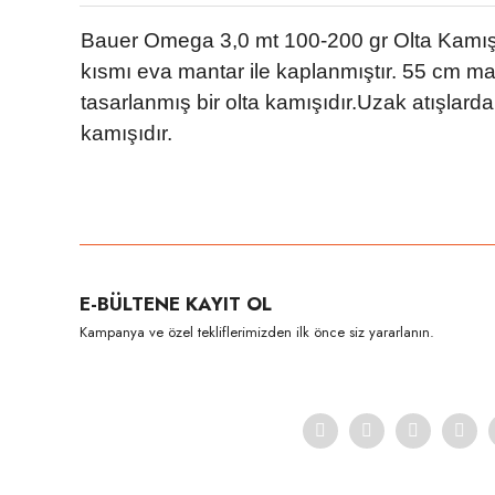
Bauer Omega 3,0 mt 100-200 gr Olta Kamışı 
kısmı eva mantar ile kaplanmıştır. 55 cm mak
tasarlanmış bir olta kamışıdır.Uzak atışlard
kamışıdır.
Bu ürünün fiyat bilgisi, resim, ürün açıklamalarında ve diğer konula
Görüş ve önerileriniz için teşekkür ederiz.
Ürün resmi kalitesiz, bozuk veya görüntülenemiyor.
E-BÜLTENE KAYIT OL
Ürün açıklamasında eksik bilgiler bulunuyor.
Kampanya ve özel tekliflerimizden ilk önce siz yararlanın.
Ürün bilgilerinde hatalar bulunuyor.
Ürün fiyatı diğer sitelerden daha pahalı.
Bu ürüne benzer farklı alternatifler olmalı.