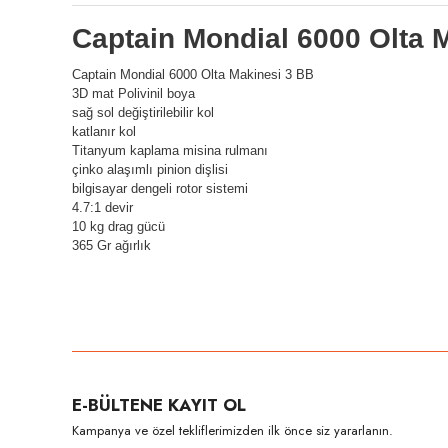
Captain Mondial 6000 Olta 
Captain Mondial 6000 Olta Makinesi 3 BB
3D mat Polivinil boya
sağ sol değiştirilebilir kol
katlanır kol
Titanyum kaplama misina rulmanı
çinko alaşımlı pinion dişlisi
bilgisayar dengeli rotor sistemi
4.7:1 devir
10 kg drag gücü
365 Gr ağırlık
Bu ürünün fiyat bilgisi, resim, ürün açıklamalarında ve diğer konula
Görüş ve önerileriniz için teşekkür ederiz.
Ürün resmi kalitesiz, bozuk veya görüntülenemiyor.
E-BÜLTENE KAYIT OL
Ürün açıklamasında eksik bilgiler bulunuyor.
Kampanya ve özel tekliflerimizden ilk önce siz yararlanın.
Ürün bilgilerinde hatalar bulunuyor.