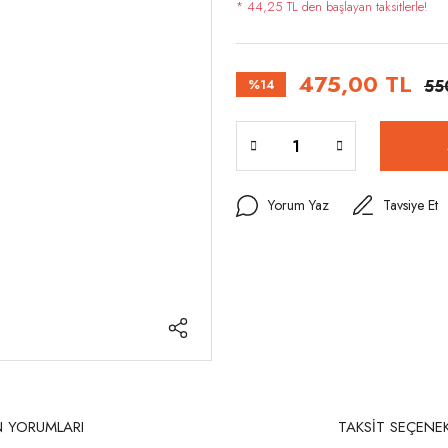
* 44,25 TL den başlayan taksitlerle!
475,00 TL
%14
55
Yorum Yaz
Tavsiye Et
 YORUMLARI
TAKSİT SEÇENEK