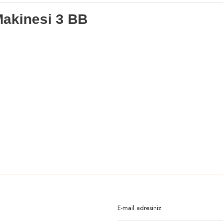
Makinesi 3 BB
rda yetersiz gördüğünüz noktaları öneri formunu kullanarak tarafımıza iletebilirsi
Bu ürüne ilk yorumu siz yapın!
Yorum Yaz