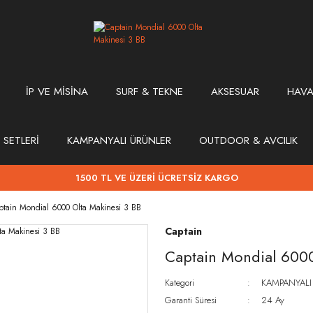
İP VE MİSİNA
SURF & TEKNE
AKSESUAR
HAVA
 SETLERİ
KAMPANYALI ÜRÜNLER
OUTDOOR & AVCILIK
1500 TL VE ÜZERİ ÜCRETSİZ KARGO
ptain Mondial 6000 Olta Makinesi 3 BB
Captain
Captain Mondial 6000
Kategori
KAMPANYALI
Garanti Süresi
24 Ay