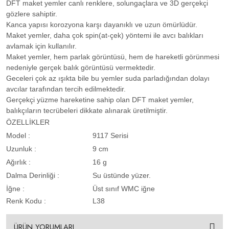
DFT maket yemler canlı renklere, solungaçlara ve 3D gerçekçi
gözlere sahiptir.
Kanca yapısı korozyona karşı dayanıklı ve uzun ömürlüdür.
Maket yemler, daha çok spin(at-çek) yöntemi ile avcı balıkları
avlamak için kullanılır.
Maket yemler, hem parlak görüntüsü, hem de hareketli görünmesi
nedeniyle gerçek balık görüntüsü vermektedir.
Geceleri çok az ışıkta bile bu yemler suda parladığından dolayı
avcılar tarafından tercih edilmektedir.
Gerçekçi yüzme hareketine sahip olan
DFT maket yemler
,
balıkçıların tecrübeleri dikkate alınarak üretilmiştir.
ÖZELLİKLER
Model :
9117 Serisi
Uzunluk :
9 cm
Ağırlık :
16 g
Dalma Derinliği :
Su üstünde yüzer.
İğne :
Üst sınıf WMC iğne
Renk Kodu :
L38
ÜRÜN YORUMLARI