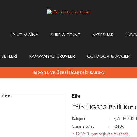
İP VE MİSİNA
SURF & TEKNE
AKSESUAR
HAVA
 SETLERİ
KAMPANYALI ÜRÜNLER
OUTDOOR & AVCILIK
1500 TL VE ÜZERİ ÜCRETSİZ KARGO
Effe
Effe HG313 Boili Kutu
Kategori
ÇANTA & KU
Garanti Süresi
24 Ay
* 12,18 TL den başlayan taksitlerle!