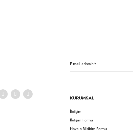
rda yetersiz gördüğünüz noktaları öneri formunu kullanarak tarafımıza iletebilirsi
Bu ürüne ilk yorumu siz yapın!
Yorum Yaz
KURUMSAL
İletişim
İletişim Formu
Gönder
Havale Bildirim Formu