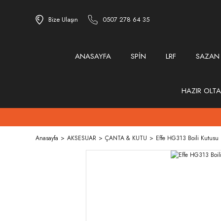
Bize Ulaşın
0507 278 64 35
ANASAYFA
SPİN
LRF
SAZAN
HAZIR OLTA
Anasayfa
AKSESUAR
ÇANTA & KUTU
Effe HG313 Boili Kutusu