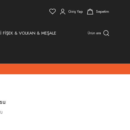
Giriş Yap
Sepetim
İ FİŞEK & VOLKAN & MEŞALE
Ürün ara
su
TU