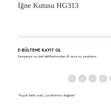
İğne Kutusu HG313
Bu ürünün fiyat bilgisi, resim, ürün açıklamalarında ve diğer konula
Görüş ve önerileriniz için teşekkür ederiz.
Ürün resmi kalitesiz, bozuk veya görüntülenemiyor.
E-BÜLTENE KAYIT OL
Ürün açıklamasında eksik bilgiler bulunuyor.
Kampanya ve özel tekliflerimizden ilk önce siz yararlanın.
Ürün bilgilerinde hatalar bulunuyor.
Ürün fiyatı diğer sitelerden daha pahalı.
Bu ürüne benzer farklı alternatifler olmalı.
"Küçük balık suda, çocuklarımız doğada”