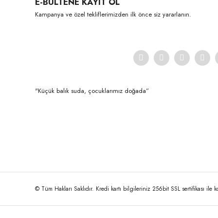
E-BÜLTENE KAYIT OL
Ürün açıklamasında eksik bilgiler bulunuyor.
Kampanya ve özel tekliflerimizden ilk önce siz yararlanın.
Ürün bilgilerinde hatalar bulunuyor.
Ürün fiyatı diğer sitelerden daha pahalı.
Bu ürüne benzer farklı alternatifler olmalı.
"Küçük balık suda, çocuklarımız doğada”
© Tüm Hakları Saklıdır. Kredi kartı bilgileriniz 256bit SSL sertifikası ile 