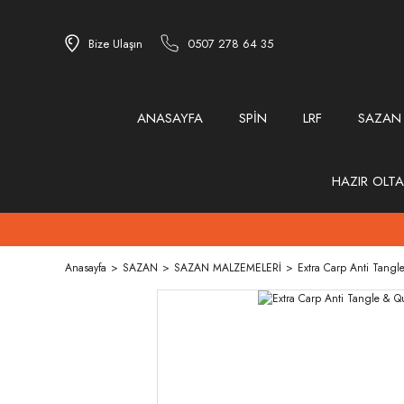
Bize Ulaşın
0507 278 64 35
ANASAYFA
SPİN
LRF
SAZAN
HAZIR OLTA
Anasayfa
SAZAN
SAZAN MALZEMELERİ
Extra Carp Anti Tangl