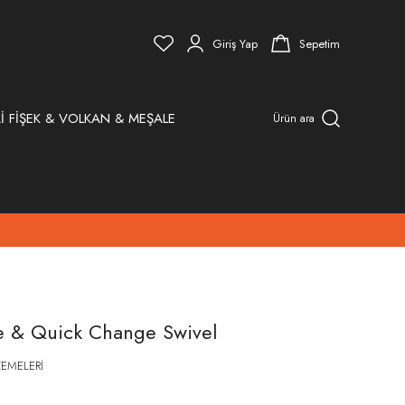
Giriş Yap
Sepetim
İ FİŞEK & VOLKAN & MEŞALE
Ürün ara
le & Quick Change Swivel
EMELERİ