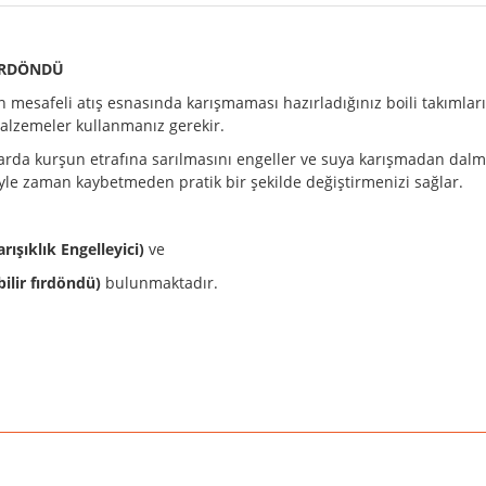
FIRDÖNDÜ
 mesafeli atış esnasında karışmaması hazırladığınız boili takımlarının 
m malzemeler kullanmanız gerekir.
arda kurşun etrafına sarılmasını engeller ve suya karışmadan dalması
siyle zaman kaybetmeden pratik bir şekilde değiştirmenizi sağlar.
rışıklık Engelleyici)
ve
ebilir fırdöndü)
bulunmaktadır.
rda yetersiz gördüğünüz noktaları öneri formunu kullanarak tarafımıza iletebilirsi
Bu ürüne ilk yorumu siz yapın!
Yorum Yaz