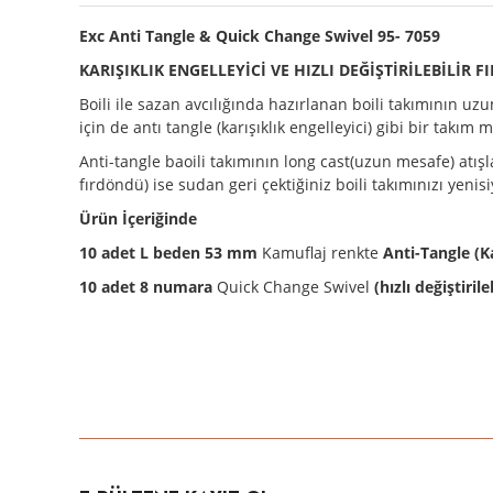
Exc Anti Tangle & Quick Change Swivel 95- 7059
KARIŞIKLIK ENGELLEYİCİ VE HIZLI DEĞİŞTİRİLEBİLİR 
Boili ile sazan avcılığında hazırlanan boili takımının uzun
için de antı tangle (karışıklık engelleyici) gibi bir takı
Anti-tangle baoili takımının long cast(uzun mesafe) atışl
fırdöndü) ise sudan geri çektiğiniz boili takımınızı yeni
Ürün İçeriğinde
10 adet L beden 53 mm
Kamuflaj renkte
Anti-Tangle (Ka
10 adet 8 numara
Quick Change Swivel
(hızlı değiştiril
Bu ürünün fiyat bilgisi, resim, ürün açıklamalarında ve diğer konula
Görüş ve önerileriniz için teşekkür ederiz.
Ürün resmi kalitesiz, bozuk veya görüntülenemiyor.