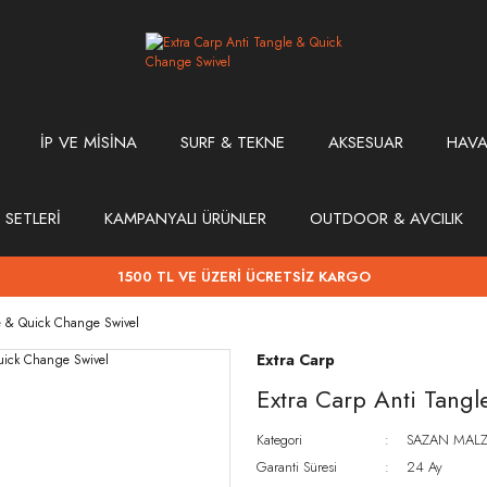
İP VE MİSİNA
SURF & TEKNE
AKSESUAR
HAVA
 SETLERİ
KAMPANYALI ÜRÜNLER
OUTDOOR & AVCILIK
1500 TL VE ÜZERİ ÜCRETSİZ KARGO
e & Quick Change Swivel
Extra Carp
Extra Carp Anti Tang
Kategori
SAZAN MALZ
Garanti Süresi
24 Ay