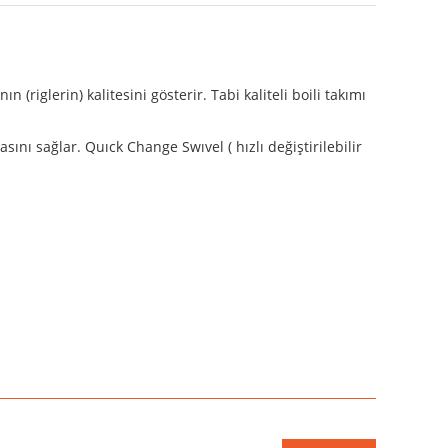
(riglerin) kalitesini gösterir. Tabi kaliteli boili takımı
nı sağlar. Quıck Change Swıvel ( hızlı değiştirilebilir
niz.