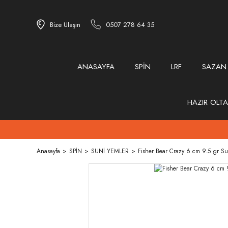
Bize Ulaşın
0507 278 64 35
ANASAYFA
SPİN
LRF
SAZAN
HAZIR OLTA
Anasayfa
SPİN
SUNİ YEMLER
Fisher Bear Crazy 6 cm 9.5 gr S