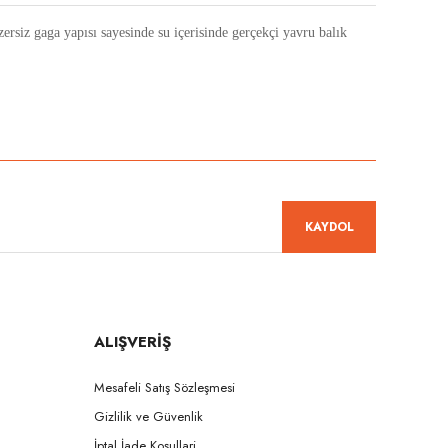
zersiz gaga yapısı sayesinde su içerisinde gerçekçi yavru balık
niz.
KAYDOL
ALIŞVERİŞ
Mesafeli Satış Sözleşmesi
Gizlilik ve Güvenlik
İptal İade Koşullari