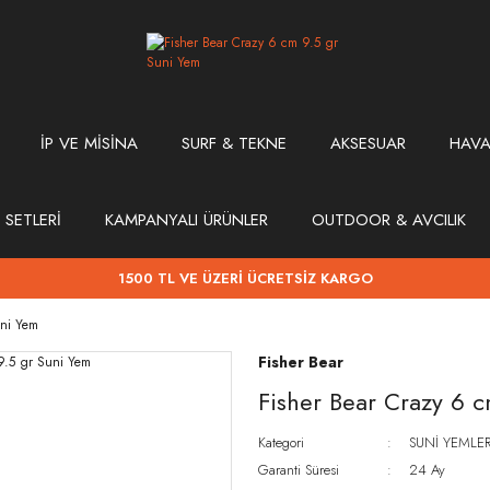
İP VE MİSİNA
SURF & TEKNE
AKSESUAR
HAVA
 SETLERİ
KAMPANYALI ÜRÜNLER
OUTDOOR & AVCILIK
1500 TL VE ÜZERİ ÜCRETSİZ KARGO
uni Yem
Fisher Bear
Fisher Bear Crazy 6 
Kategori
SUNİ YEMLE
Garanti Süresi
24 Ay