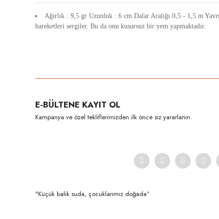
Ağırlık : 9,5 gr Uzunluk : 6 cm Dalar Aralığı 0,5 - 1,5 m Yavru
hareketleri sergiler. Bu da onu kusursuz bir yem yapmaktadır.
Bu ürünün fiyat bilgisi, resim, ürün açıklamalarında ve diğer konula
Görüş ve önerileriniz için teşekkür ederiz.
Ürün resmi kalitesiz, bozuk veya görüntülenemiyor.
E-BÜLTENE KAYIT OL
Ürün açıklamasında eksik bilgiler bulunuyor.
Kampanya ve özel tekliflerimizden ilk önce siz yararlanın.
Ürün bilgilerinde hatalar bulunuyor.
Ürün fiyatı diğer sitelerden daha pahalı.
Bu ürüne benzer farklı alternatifler olmalı.
"Küçük balık suda, çocuklarımız doğada”