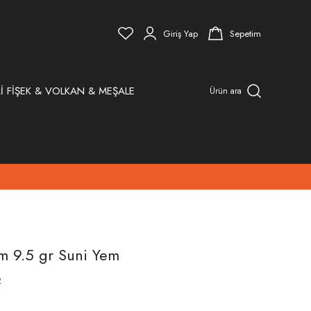
Giriş Yap
Sepetim
İ FİŞEK & VOLKAN & MEŞALE
Ürün ara
cm 9.5 gr Suni Yem
R