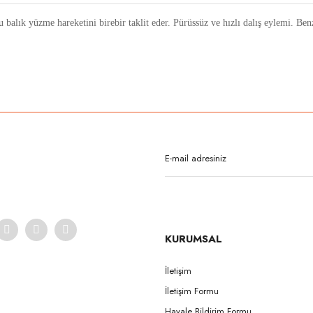
 balık yüzme hareketini birebir taklit eder. Pürüssüz ve hızlı dalış eylemi. Ben
rda yetersiz gördüğünüz noktaları öneri formunu kullanarak tarafımıza iletebilirsi
Bu ürüne ilk yorumu siz yapın!
Yorum Yaz
KURUMSAL
İletişim
İletişim Formu
Gönder
Havale Bildirim Formu