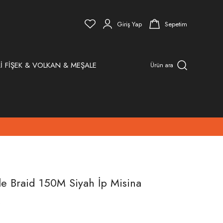
Giriş Yap
Sepetim
İ FİŞEK & VOLKAN & MEŞALE
Ürün ara
e Braid 150M Siyah İp Misina