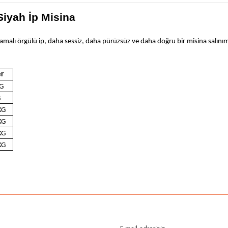
iyah İp Misina
lamalı örgülü ip, daha sessiz, daha pürüzsüz ve daha doğru bir misina salınım
r
G
G
KG
KG
KG
KG
rda yetersiz gördüğünüz noktaları öneri formunu kullanarak tarafımıza iletebilirsi
Bu ürüne ilk yorumu siz yapın!
Yorum Yaz