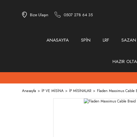
Bize Ulaşın
0507 278 64 35
ANASAYFA
SPİN
LRF
SAZAN
HAZIR OLTA
Anasayfa
İP VE MİSİNA
İP MİSİNALAR
Fladen Maxximus Cable B