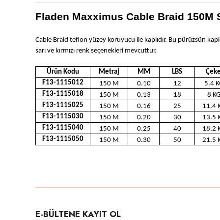
Fladen Maxximus Cable Braid 150M S
Cable Braid teflon yüzey koruyucu ile kaplıdır. Bu pürüzsün kap
sarı ve kırmızı renk seçenekleri mevcuttur.
Ürün Kodu
Metraj
MM
LBS
Çeke
F13-1115012
150 M
0.10
12
5.4 K
F13-1115018
150 M
0.13
18
8 K
F13-1115025
150 M
0.16
25
11.4 
F13-1115030
150 M
0.20
30
13.5 
F13-1115040
150 M
0.25
40
18.2 
F13-1115050
150 M
0.30
50
21.5 
Bu ürünün fiyat bilgisi, resim, ürün açıklamalarında ve diğer konula
Görüş ve önerileriniz için teşekkür ederiz.
Ürün resmi kalitesiz, bozuk veya görüntülenemiyor.
E-BÜLTENE KAYIT OL
Ürün açıklamasında eksik bilgiler bulunuyor.