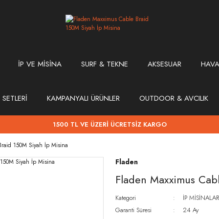
İP VE MİSİNA
SURF & TEKNE
AKSESUAR
HAVA
 SETLERİ
KAMPANYALI ÜRÜNLER
OUTDOOR & AVCILIK
1500 TL VE ÜZERİ ÜCRETSİZ KARGO
raid 150M Siyah İp Misina
Fladen
Fladen Maxximus Cabl
Kategori
İP MİSİNALAR
Garanti Süresi
24 Ay