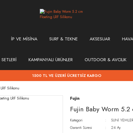
İP VE MİSİNA
SURF & TEKNE
AKSESUAR
HAVA
 SETLERİ
KAMPANYALI ÜRÜNLER
OUTDOOR & AVCILIK
1500 TL VE ÜZERİ ÜCRETSİZ KARGO
LRF Silikonu
Fujin
Fujin Baby Worm 5.2 
Kategori
SUNİ YEMLE
Garanti Süresi
24 Ay