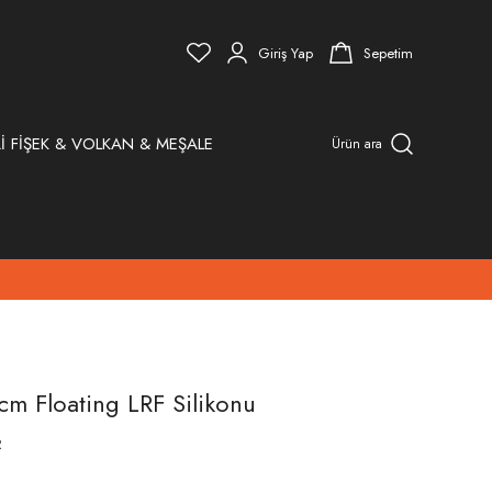
Giriş Yap
Sepetim
İ FİŞEK & VOLKAN & MEŞALE
Ürün ara
cm Floating LRF Silikonu
R