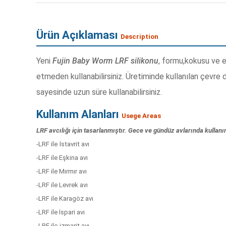
Ürün Açıklaması
Description
Yeni
Fujin Baby Worm LRF silikonu
, formu,kokusu ve e
etmeden kullanabilirsiniz. Üretiminde kullanılan çevr
sayesinde uzun süre kullanabilirsiniz.
Kullanım Alanları
Usege Areas
LRF avcılığı için tasarlanmıştır. Gece ve gündüz avlarında kullan
-LRF ile İstavrit avı
-LRF ile Eşkina avı
-LRF ile Mırmır avı
-LRF ile Levrek avı
-LRF ile Karagöz avı
-LRF ile İspari avı
-LRF ile izmarit avı