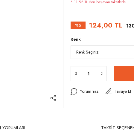
* 11,55 TL den başlayan taksitlerle!
124,00 TL
%5
13
Renk
Yorum Yaz
Tavsiye Et
 YORUMLARI
TAKSİT SEÇENEK