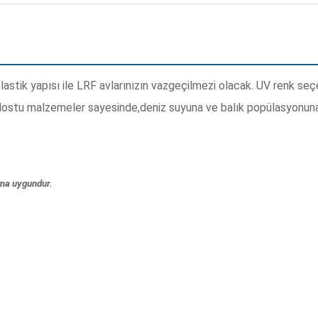
lastik yapısı ile LRF avlarınızın vazgeçilmezi olacak. UV renk s
e dostu malzemeler sayesinde,deniz suyuna ve balık popülasyonuna
ıma uygundur.