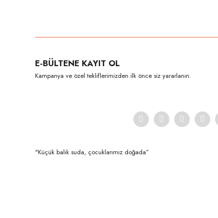
Bu ürünün fiyat bilgisi, resim, ürün açıklamalarında ve diğer konula
Görüş ve önerileriniz için teşekkür ederiz.
Ürün resmi kalitesiz, bozuk veya görüntülenemiyor.
E-BÜLTENE KAYIT OL
Ürün açıklamasında eksik bilgiler bulunuyor.
Kampanya ve özel tekliflerimizden ilk önce siz yararlanın.
Ürün bilgilerinde hatalar bulunuyor.
Ürün fiyatı diğer sitelerden daha pahalı.
Bu ürüne benzer farklı alternatifler olmalı.
"Küçük balık suda, çocuklarımız doğada”