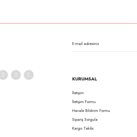
rda yetersiz gördüğünüz noktaları öneri formunu kullanarak tarafımıza iletebilirsi
Bu ürüne ilk yorumu siz yapın!
Yorum Yaz
KURUMSAL
İletişim
İletişim Formu
Gönder
Havale Bildirim Formu
Sipariş Sorgula
Kargo Takibi