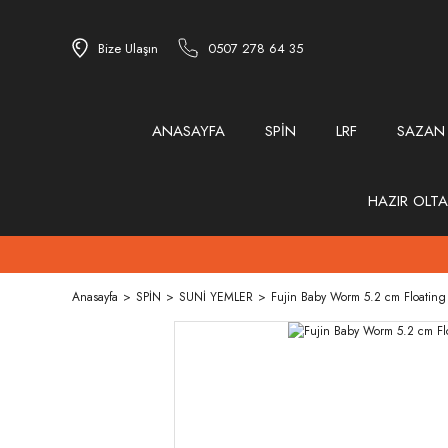
Bize Ulaşın
0507 278 64 35
ANASAYFA
SPİN
LRF
SAZAN
HAZIR OLTA
Anasayfa
SPİN
SUNİ YEMLER
Fujin Baby Worm 5.2 cm Floating 