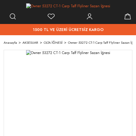
1500 TL VE ÜZERİ ÜCRETSİZ KARGO
Anasayfa
AKSESUAR
OLTA İĞNESİ
Owner 53272 CT-1 Carp Taff Flyliner Sazan İğn