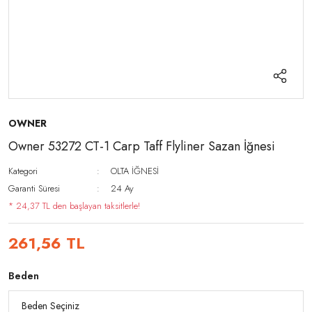
OWNER
Owner 53272 CT-1 Carp Taff Flyliner Sazan İğnesi
Kategori
OLTA İĞNESİ
Garanti Süresi
24 Ay
* 24,37 TL den başlayan taksitlerle!
261,56 TL
Beden