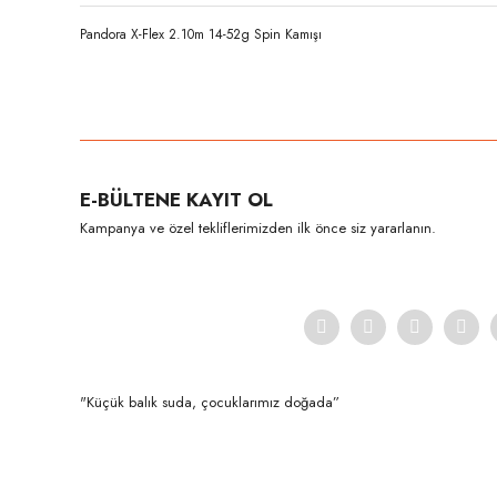
Pandora X-Flex 2.10m 14-52g Spin Kamışı
Bu ürünün fiyat bilgisi, resim, ürün açıklamalarında ve diğer konula
Görüş ve önerileriniz için teşekkür ederiz.
Ürün resmi kalitesiz, bozuk veya görüntülenemiyor.
E-BÜLTENE KAYIT OL
Ürün açıklamasında eksik bilgiler bulunuyor.
Kampanya ve özel tekliflerimizden ilk önce siz yararlanın.
Ürün bilgilerinde hatalar bulunuyor.
Ürün fiyatı diğer sitelerden daha pahalı.
Bu ürüne benzer farklı alternatifler olmalı.
"Küçük balık suda, çocuklarımız doğada”