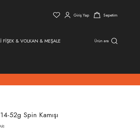
Giriş Yap
Sepetim
İ FİŞEK & VOLKAN & MEŞALE
Ürün ara
 14-52g Spin Kamışı
ARI