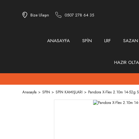
Bize Ulaşın
0507 278 64 35
ANASAYFA
SPİN
LRF
SAZAN
HAZIR OLTA
Anasayfa
SPİN
SPİN KAMIŞLARI
Pandora X-Flex 2.10m 14-52g S