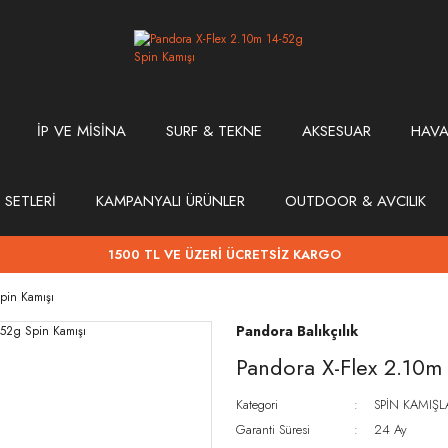
İP VE MİSİNA
SURF & TEKNE
AKSESUAR
HAVA
 SETLERİ
KAMPANYALI ÜRÜNLER
OUTDOOR & AVCILIK
1500 TL VE ÜZERİ ÜCRETSİZ KARGO
pin Kamışı
Pandora Balıkçılık
Pandora X-Flex 2.10m
Kategori
SPİN KAMIŞL
Garanti Süresi
24 Ay