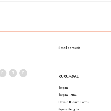
rda yetersiz gördüğünüz noktaları öneri formunu kullanarak tarafımıza iletebilirsi
Bu ürüne ilk yorumu siz yapın!
Yorum Yaz
KURUMSAL
İletişim
İletişim Formu
Gönder
Havale Bildirim Formu
Sipariş Sorgula