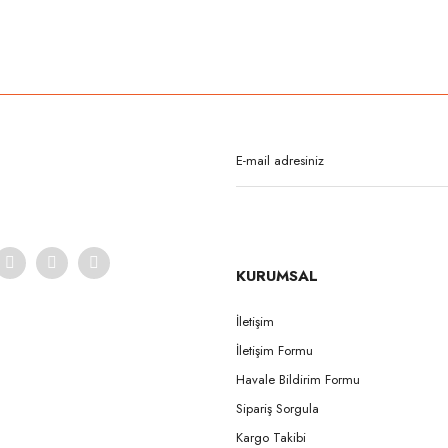
rda yetersiz gördüğünüz noktaları öneri formunu kullanarak tarafımıza iletebilirsi
Bu ürüne ilk yorumu siz yapın!
Yorum Yaz
KURUMSAL
İletişim
İletişim Formu
Gönder
Havale Bildirim Formu
Sipariş Sorgula
Kargo Takibi