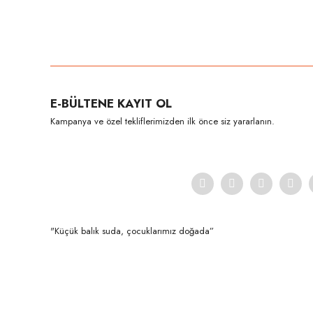
Bu ürünün fiyat bilgisi, resim, ürün açıklamalarında ve diğer konula
Görüş ve önerileriniz için teşekkür ederiz.
Ürün resmi kalitesiz, bozuk veya görüntülenemiyor.
E-BÜLTENE KAYIT OL
Ürün açıklamasında eksik bilgiler bulunuyor.
Kampanya ve özel tekliflerimizden ilk önce siz yararlanın.
Ürün bilgilerinde hatalar bulunuyor.
Ürün fiyatı diğer sitelerden daha pahalı.
Bu ürüne benzer farklı alternatifler olmalı.
"Küçük balık suda, çocuklarımız doğada”