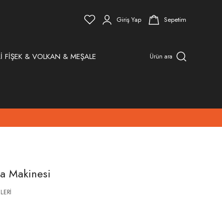
Giriş Yap
Sepetim
İ FİŞEK & VOLKAN & MEŞALE
Ürün ara
ta Makinesi
LERİ