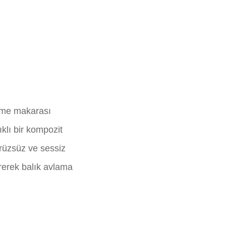
leme makarası
ıklı bir kompozit
ürüzsüz ve sessiz
irerek balık avlama