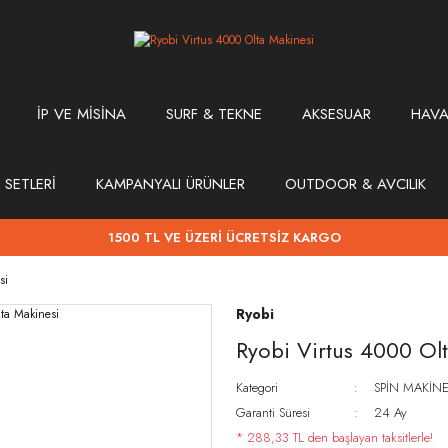
İP VE MİSİNA
SURF & TEKNE
AKSESUAR
HAVA
 SETLERİ
KAMPANYALI ÜRÜNLER
OUTDOOR & AVCILIK
1500 TL VE ÜZERİ ÜCRETSİZ KARGO
si
Ryobi
Ryobi Virtus 4000 Ol
Kategori
SPİN MAKİNE
Garanti Süresi
24 Ay
* 288,33 TL den başlayan taksitlerle!