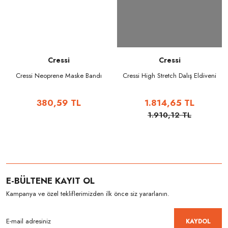
Cressi
Cressi
Cressi Neoprene Maske Bandı
Cressi High Stretch Dalış Eldiveni
380,59 TL
1.814,65 TL
1.910,12 TL
E-BÜLTENE KAYIT OL
Kampanya ve özel tekliflerimizden ilk önce siz yararlanın.
KAYDOL