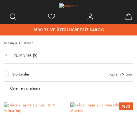
1500 TL VE ÜZERİ ÜCRETSİZ KARGO
Anasayfa
Pelican
İP VE MİSİNA
(9)
Stoktakiler
Toplam 9 ürün
%33