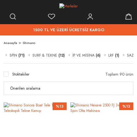
1500 TL VE ÜZERİ ÜCRETSİZ KARGO
Anasayfa
Shimano
SPİN
(71)
SURF & TEKNE
(12)
İP VE MİSİNA
(6)
LRF
(1)
SAZ
Stoktakiler
Toplam 90 ürün
%13
%13