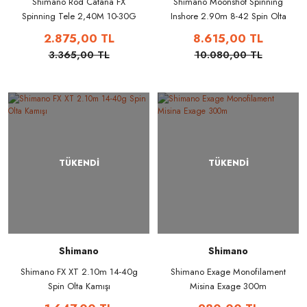
Shimano Rod Catana FX
Shimano Moonshot Spinning
Spinning Tele 2,40M 10-30G
Inshore 2.90m 8-42 Spin Olta
Olta Kamışı
Kamışı
2.875,00 TL
8.615,00 TL
3.365,00 TL
10.080,00 TL
TÜKENDİ
TÜKENDİ
Shimano
Shimano
Shimano FX XT 2.10m 14-40g
Shimano Exage Monofilament
Spin Olta Kamışı
Misina Exage 300m