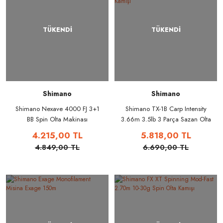
TÜKENDİ
TÜKENDİ
Shimano
Shimano
Shimano Nexave 4000 FJ 3+1
Shimano TX-1B Carp Intensity
BB Spin Olta Makinası
3.66m 3.5lb 3 Parça Sazan Olta
Kamışı
4.215,00 TL
5.818,00 TL
4.849,00 TL
6.690,00 TL