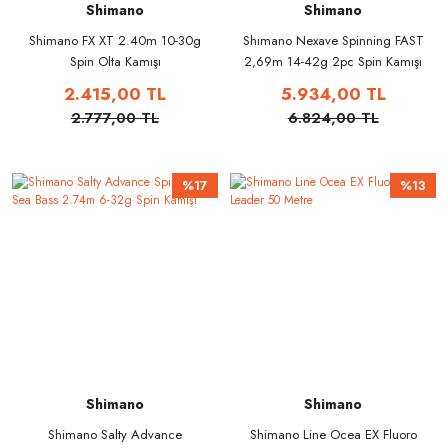
Shimano
Shimano
Shimano FX XT 2.40m 10-30g
Shımano Nexave Spinning FAST
Spin Olta Kamışı
2,69m 14-42g 2pc Spin Kamışı
2.415,00 TL
5.934,00 TL
2.777,00 TL
6.824,00 TL
%17
%13
Shimano
Shimano
Shimano Salty Advance
Shimano Line Ocea EX Fluoro