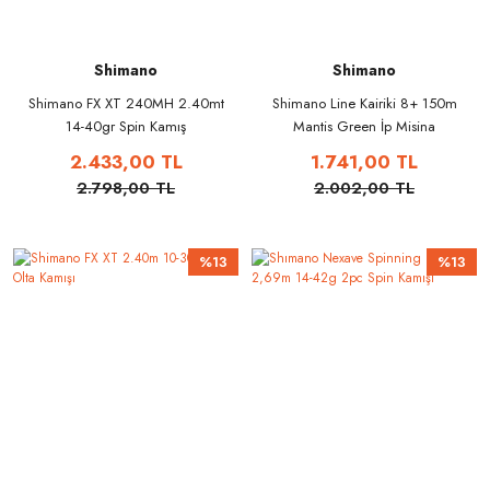
Shimano
Shimano
Shimano FX XT 240MH 2.40mt
Shimano Line Kairiki 8+ 150m
14-40gr Spin Kamış
Mantis Green İp Misina
2.433,00 TL
1.741,00 TL
2.798,00 TL
2.002,00 TL
%13
%13