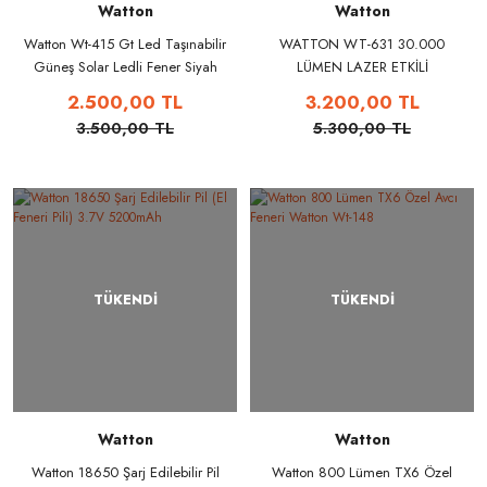
Watton
Watton
Watton Wt-415 Gt Led Taşınabilir
WATTON WT-631 30.000
Güneş Solar Ledli Fener Siyah
LÜMEN LAZER ETKİLİ
PROFESYONEL EL FENERİ
2.500,00 TL
3.200,00 TL
3.500,00 TL
5.300,00 TL
TÜKENDİ
TÜKENDİ
Watton
Watton
Watton 18650 Şarj Edilebilir Pil
Watton 800 Lümen TX6 Özel