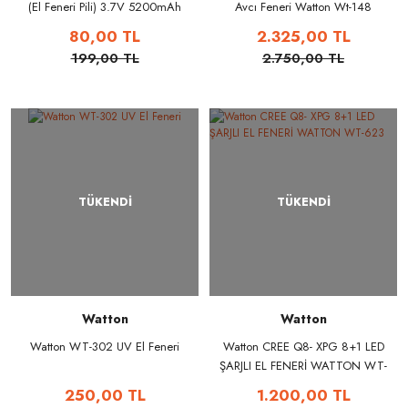
(El Feneri Pili) 3.7V 5200mAh
Avcı Feneri Watton Wt-148
80,00 TL
2.325,00 TL
199,00 TL
2.750,00 TL
TÜKENDİ
TÜKENDİ
Watton
Watton
Watton WT-302 UV El Feneri
Watton CREE Q8- XPG 8+1 LED
ŞARJLI EL FENERİ WATTON WT-
623
250,00 TL
1.200,00 TL