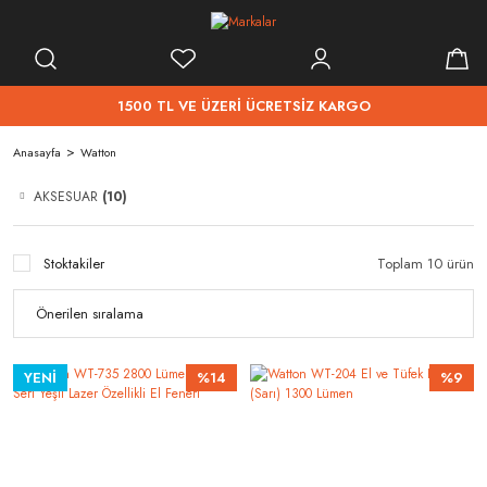
1500 TL VE ÜZERİ ÜCRETSİZ KARGO
Anasayfa
Watton
AKSESUAR
(10)
Stoktakiler
Toplam 10 ürün
YENİ
%14
%9