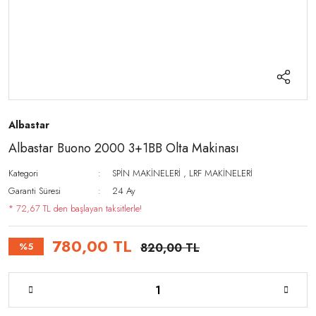
Albastar
Albastar Buono 2000 3+1BB Olta Makinası
Kategori
SPİN MAKİNELERİ
,
LRF MAKİNELERİ
Garanti Süresi
24 Ay
* 72,67 TL den başlayan taksitlerle!
780,00 TL
%5
820,00 TL