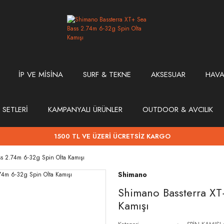
İP VE MİSİNA
SURF & TEKNE
AKSESUAR
HAVA
 SETLERİ
KAMPANYALI ÜRÜNLER
OUTDOOR & AVCILIK
1500 TL VE ÜZERİ ÜCRETSİZ KARGO
s 2.74m 6-32g Spin Olta Kamışı
Shimano
Shimano Bassterra XT
Kamışı