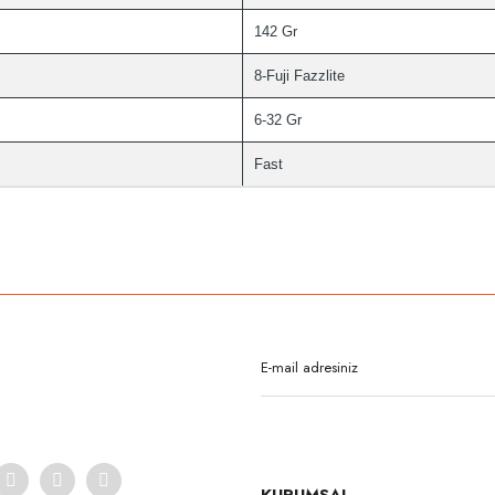
142 Gr
8-Fuji Fazzlite
6-32 Gr
Fast
rda yetersiz gördüğünüz noktaları öneri formunu kullanarak tarafımıza iletebilirsi
Bu ürüne ilk yorumu siz yapın!
Yorum Yaz