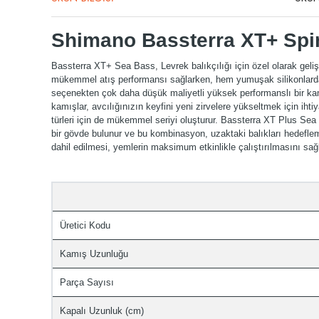
Shimano Bassterra XT+ Spi
Bassterra XT+ Sea Bass, Levrek balıkçılığı için özel olarak geliş
mükemmel atış performansı sağlarken, hem yumuşak silikonlarda h
seçenekten çok daha düşük maliyetli yüksek performanslı bir kamı
kamışlar, avcılığınızın keyfini yeni zirvelere yükseltmek için iht
türleri için de mükemmel seriyi oluşturur. Bassterra XT Plus Sea
bir gövde bulunur ve bu kombinasyon, uzaktaki balıkları hedefl
dahil edilmesi, yemlerin maksimum etkinlikle çalıştırılmasını sağlam
Üretici Kodu
Kamış Uzunluğu
Parça Sayısı
Kapalı Uzunluk (cm)