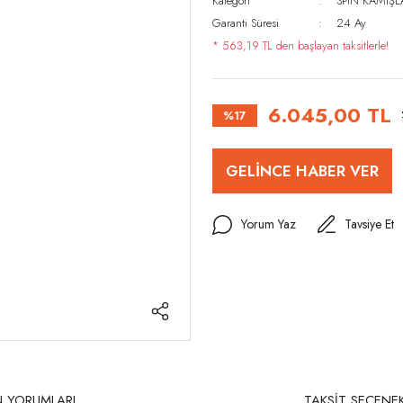
Kategori
SPİN KAMIŞL
Garanti Süresi
24 Ay
* 563,19 TL den başlayan taksitlerle!
6.045,00 TL
%17
GELİNCE HABER VER
Yorum Yaz
Tavsiye Et
 YORUMLARI
TAKSİT SEÇENEK