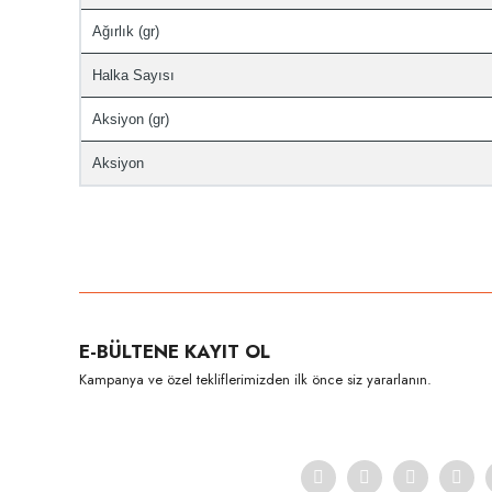
Ağırlık (gr)
Halka Sayısı
Aksiyon (gr)
Aksiyon
Bu ürünün fiyat bilgisi, resim, ürün açıklamalarında ve diğer konula
Görüş ve önerileriniz için teşekkür ederiz.
Ürün resmi kalitesiz, bozuk veya görüntülenemiyor.
E-BÜLTENE KAYIT OL
Ürün açıklamasında eksik bilgiler bulunuyor.
Kampanya ve özel tekliflerimizden ilk önce siz yararlanın.
Ürün bilgilerinde hatalar bulunuyor.
Ürün fiyatı diğer sitelerden daha pahalı.
Bu ürüne benzer farklı alternatifler olmalı.