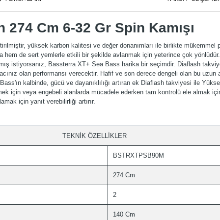
n 274 Cm 6-32 Gr Spin Kamışı
tirilmiştir, yüksek karbon kalitesi ve değer donanımları ile birlikte mükemme
em de sert yemlerle etkili bir şekilde avlanmak için yeterince çok yönlüdür
ş istiyorsanız, Bassterra XT+ Sea Bass harika bir seçimdir. Diaflash takviye
iyacınız olan performansı verecektir. Hafif ve son derece dengeli olan bu uzun 
 Bass'ın kalbinde, gücü ve dayanıklılığı artıran ek Diaflash takviyesi ile Yük
emek için veya engebeli alanlarda mücadele ederken tam kontrolü ele almak i
ak için yanıt verebilirliği artırır.
TEKNİK ÖZELLİKLER
BSTRXTPSB90M
274 Cm
2
140 Cm