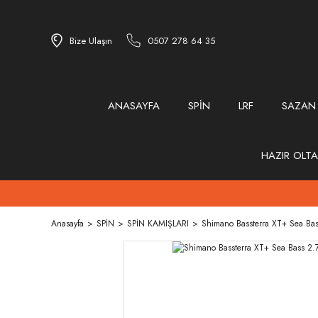
Bize Ulaşın
0507 278 64 35
ANASAYFA
SPİN
LRF
SAZAN
HAZIR OLTA
Anasayfa
SPİN
SPİN KAMIŞLARI
Shimano Bassterra XT+ Sea Bas